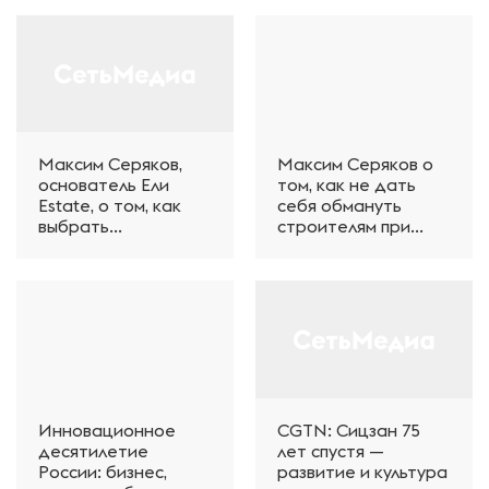
NVL72 и NVIDIA
HGX Rubin NVL8,
масштабируемые от
5 МВт до 1 ГВт
Максим Серяков,
Максим Серяков о
основатель Ели
том, как не дать
Estate, о том, как
себя обмануть
выбрать
строителям при
загородный дом
ремонте и стройке
Инновационное
CGTN: Сицзан 75
десятилетие
лет спустя —
России: бизнес,
развитие и культура