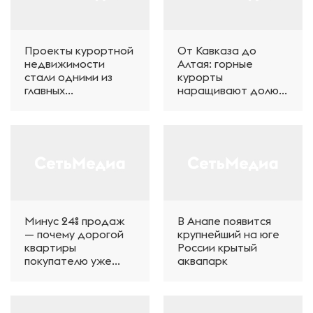
Проекты курортной
От Кавказа до
недвижимости
Алтая: горные
стали одними из
курорты
главных
наращивают долю
победителей
на рынке
федеральной
апартаментов
премии в сфере
девелопмента
Минус 24% продаж
В Анапе появится
— почему дорогой
крупнейший на юге
квартиры
России крытый
покупателю уже
аквапарк
недостаточно