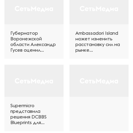
Губернатор
Ambassadori Island
Воронежской
может изменить
области Александр
расстановку сил на
Гусев оценил
рынке
потенциал развития
недвижимости
индустриального
Батуми
парка
«Перспектива»
Supermicro
представила
решения DCBBS
Blueprints для
NVIDIA Vera Rubin