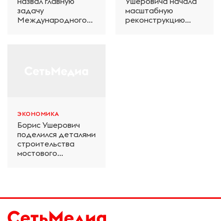
назвал главную
Ушеровича начала
задачу
масштабную
Международного
реконструкцию
железнодорожного
электродепо
салона техники и
«Дачное» в
технологий ЭКСПО
Петербурге
ЭКОНОМИКА
Борис Ушерович
поделился деталями
строительства
мостового
перехода на
Забайкальской
железной дороге