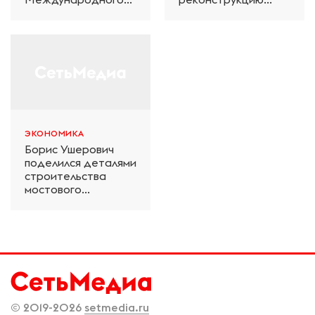
железнодорожного
электродепо
салона техники и
«Дачное» в
технологий ЭКСПО
Петербурге
ЭКОНОМИКА
Борис Ушерович
поделился деталями
строительства
мостового
перехода на
Забайкальской
железной дороге
© 2019-2026
setmedia.ru