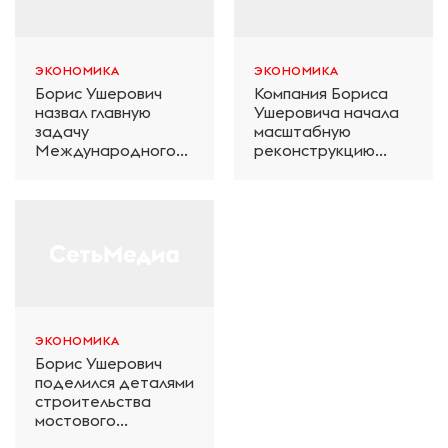
ЭКОНОМИКА
ЭКОНОМИКА
Борис Ушерович
Компания Бориса
назвал главную
Ушеровича начала
задачу
масштабную
Международного
реконструкцию
железнодорожного
электродепо
салона техники и
«Дачное» в
технологий ЭКСПО
Петербурге
ЭКОНОМИКА
Борис Ушерович
поделился деталями
строительства
мостового
перехода на