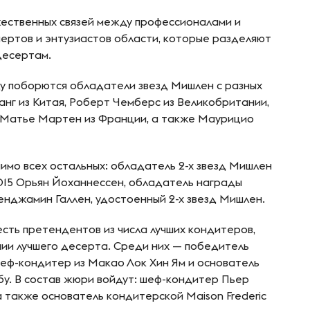
жественных связей между профессионалами и
пертов и энтузиастов области, которые разделяют
десертам.
ду поборются обладатели звезд Мишлен с разных
анг из Китая, Роберт Чемберс из Великобритании,
 Матье Мартен из Франции, а также Маурицио
имо всех остальных: обладатель 2-х звезд Мишлен
015 Орьян Йоханнессен, обладатель награды
енджамин Галлен, удостоенный 2-х звезд Мишлен.
есть претендентов из числа лучших кондитеров,
нии лучшего десерта. Среди них — победитель
 шеф-кондитер из Макао Лок Хин Ям и основатель
у. В состав жюри войдут: шеф-кондитер Пьер
 также основатель кондитерской Maison Frederic