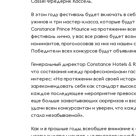
Cassel Фредерик Кассель.
В этом году фестиваль будет включать в се
ужинов и три мастер-класса, которые будут 
Constance Prince Maurice на протяжении вс
фестиваль лично, у вас все равно будет воз
номинантов, проголосовав за них на нашем 
Победители всех конкурсов будут объявлен
Генеральный директор Constance Hotels & 
что состязания между профессионалами га
интерес: «На протяжении всей своей истории 
зарекомендовать себя как стандарт высоко
каждое последующее мероприятие превосх
еще больше захватывающих сюрпризов и вз
удачи всем конкурсантам и уверен, что кажд
стала незабываемой».
Как и в прошлые годы, всеобщее внимание 
местных ингредиентов для приготовления б