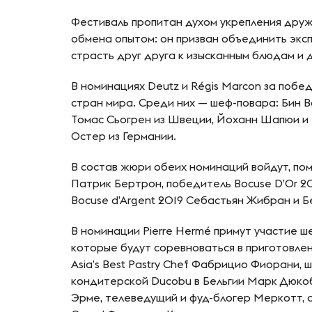
Фестиваль пропитан духом укрепления дру
обмена опытом: он призван объединить экс
страсть друг друга к изысканным блюдам и 
В номинациях Deutz и Régis Marcon за побе
стран мира. Среди них — шеф-повара: Бин В
Томас Сьогрен из Швеции, Йоханн Шапюи и
Остер из Германии.
В состав жюри обеих номинаций войдут, пом
Патрик Бертрон, победитель Bocuse D’Or 2
Bocuse d’Argent 2019 Себастьян Жибран и Б
В номинации Pierre Hermé примут участие ш
которые будут соревноваться в приготовле
Asia’s Best Pastry Chef Фабрицио Фиорани,
кондитерской Ducobu в Бельгии Марк Дюкоб
Эрме, телеведущий и фуд-блогер Меркотт, а