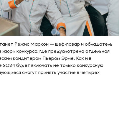
 станет Режис Маркон — шеф-повар и обладатель
в жюри конкурса, где предусмотрена отдельная
узским кондитером Пьером Эрме. Как и в
ire 2024 будет включать не только конкурсную
нующиеся смогут принять участие в четырех