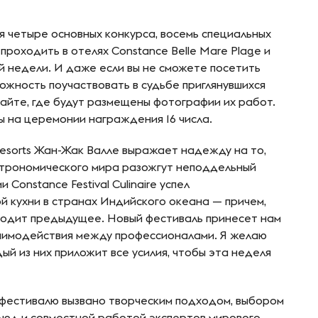
бя четыре основных конкурса, восемь специальных
проходить в отелях Constance Belle Mare Plage и
ей недели. И даже если вы не сможете посетить
можность поучаствовать в судьбе приглянувшихся
сайте, где будут размещены фотографии их работ.
ы на церемонии награждения 16 числа.
Resorts Жан-Жак Валле выражает надежду на то,
строномического мира разожгут неподдельный
Constance Festival Culinaire успел
й кухни в странах Индийского океана — причем,
одит предыдущее. Новый фестиваль принесет нам
аимодействия между профессионалами. Я желаю
ый из них приложит все усилия, чтобы эта неделя
к фестивалю вызвано творческим подходом, выбором
люд и совместной работой экспертов мирового