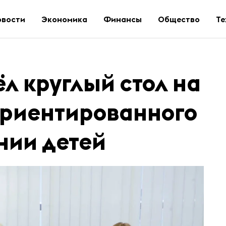
овости
Экономика
Финансы
Общество
Те
л круглый стол на
ориентированного
нии детей