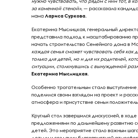
нужно чувствовать, что рядом с ним тот, в ко
за каменной стеной»
, — рассказала кандида
мама
Лариса Суркова
.
Екатерина Мыслицкая, генеральный директо
представила подход к масштабированию про
начать строительство Семейного дома в М
каждая семья сможет чувствовать себя как д
только для детей, но и для их родителей, к
ситуации, столкнувшись с вынужденной разл
Екатерина Мыслицкая
.
Особенно трогательным стало выступление 
поделился своим взглядом на проект и расск
атмосфера и присутствие семьи положитель
Круглый стол завершился дискуссией, в ход
предложениями по дальнейшему развитию с
детей. Это мероприятие стало важным шаго
детьми и создании благоприятной атмосфер