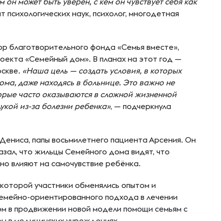
м он может быть уверен, с кем он чувствует себя как
т психологических наук, психолог, многодетная
р благотворительного фонда «Семья вместе»,
екта «Семейный дом». В планах на этот год —
оскве.
«Наша цель — создать условия, в которых
ома, даже находясь в больнице. Это важно не
оторые часто оказываются в сложной жизненной
укой из-за болезни ребенка»
, — подчеркнула
Дениса, папы восьмилетнего пациента Арсения. Он
азал, что жильцы Семейного дома видят, что
но влияют на самочувствие ребёнка.
е которой участники обменялись опытом и
емейно-ориентированного подхода в лечении
м в продвижении новой модели помощи семьям с
ы в медицинских учреждениях.