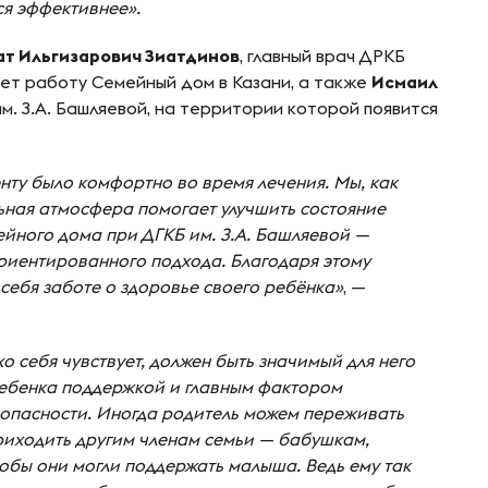
ся эффективнее».
ат Ильгизарович Зиатдинов
, главный врач ДРКБ
дет работу Семейный дом в Казани, а также
Исмаил
им. З.А. Башляевой, на территории которой появится
енту было комфортно во время лечения. Мы, как
льная атмосфера помогает улучшить состояние
ейного дома при ДГКБ им. З.А. Башляевой —
риентированного подхода. Благодаря этому
 себя заботе о здоровье своего ребёнка»
, —
о себя чувствует, должен быть значимый для него
 ребенка поддержкой и главным фактором
зопасности. Иногда родитель можем переживать
риходить другим членам семьи — бабушкам,
обы они могли поддержать малыша. Ведь ему так