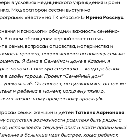
еры в условиях медицинского учреждения и роли
ёнка. Модератором сессии выступила
ограммы «Вести» на ТК «Россия-1»
Ирина Россиус
.
нения и психологии обсудили важность семейно-
й. В своём обращении первый заместитель
те семьи, вопросам отцовства, материнства и
чимость проекта, направленного на помощь семьям
ценить. Я была в Семейном доме в Казани, я
торые попали в тяжелую ситуацию — когда ребенок
не в своём городе. Проект “Семейный дом”
уникальный. Он спасает, он вдохновляет, он так же
еля и ребенка в момент, когда ему тяжело,
х лет жизни этому прекрасному проекту!».
просам семьи, женщин и детей
Татьяна Ларионова
:
му отсутствия возможности родителя быть рядом с
ся, использовать текущий опыт и найти правильный
Лечение в больнице идет быстрее, когда ребенок