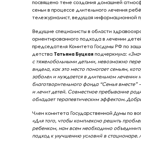
посвящено теме создания домашней атмосф
семьи в процессе длительного лечения реб
тележурналист, ведущая информационной пр
Ведущие специалисты в области здравоохра
ориентированного подхода в лечении дете
председателя Комитета Госдумы РФ по защи
детства
Татьяна Буцкая
подчеркнула:
«Зна
с тяжелобольными детьми, невозможно перео
видела, как это место помогает семьям, ко
заболел и нуждается в длительном лечении 
благотворительного фонда “Семья вместе” — 
и лечит детей. Совместное пребывание родит
обладает терапевтическим эффектом. Добры
Член комитета Государственной Думы по во
«Для того, чтобы комплексно решить пробле
ребенком, нам всем необходимо объединить
подход к улучшению условий в стационаре. 