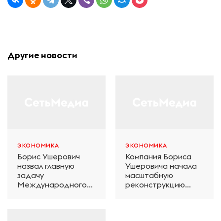
Другие новости
ЭКОНОМИКА
ЭКОНОМИКА
Борис Ушерович
Компания Бориса
назвал главную
Ушеровича начала
задачу
масштабную
Международного
реконструкцию
железнодорожного
электродепо
салона техники и
«Дачное» в
технологий ЭКСПО
Петербурге