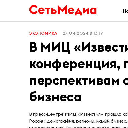
Н
ЭКОНОМИКА
27.04.2024 В 13:19
В МИЦ «Извест
конференция, 
перспективам 
бизнеса
В пресс-центре МИЦ «Известия» прошла ко
России: демография, регионы, малый бизнес
цифровизация». Конференция стала частью 