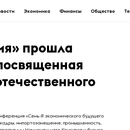
овости
Экономика
Финансы
Общество
Те
ия» прошла
посвященная
отечественного
нференция «Семь-Я экономического будущего
, кадры, импортозамещение, промышленность,
программы Национального Конкурса и бизнес