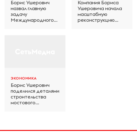
Борис Ушерович
Компания Бориса
назвал главную
Ушеровича начала
задачу
масштабную
Международного
реконструкцию
железнодорожного
электродепо
салона техники и
«Дачное» в
технологий ЭКСПО
Петербурге
ЭКОНОМИКА
Борис Ушерович
поделился деталями
строительства
мостового
перехода на
Забайкальской
железной дороге