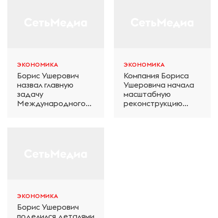
ЭКОНОМИКА
ЭКОНОМИКА
Борис Ушерович
Компания Бориса
назвал главную
Ушеровича начала
задачу
масштабную
Международного
реконструкцию
железнодорожного
электродепо
салона техники и
«Дачное» в
технологий ЭКСПО
Петербурге
ЭКОНОМИКА
Борис Ушерович
поделился деталями