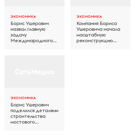
ЭКОНОМИКА
ЭКОНОМИКА
Борис Ушерович
Компания Бориса
назвал главную
Ушеровича начала
задачу
масштабную
Международного
реконструкцию
железнодорожного
электродепо
салона техники и
«Дачное» в
технологий ЭКСПО
Петербурге
ЭКОНОМИКА
Борис Ушерович
поделился деталями
строительства
мостового
перехода на
Забайкальской