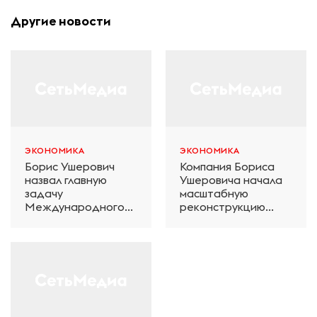
Другие новости
ЭКОНОМИКА
ЭКОНОМИКА
Борис Ушерович
Компания Бориса
назвал главную
Ушеровича начала
задачу
масштабную
Международного
реконструкцию
железнодорожного
электродепо
салона техники и
«Дачное» в
технологий ЭКСПО
Петербурге