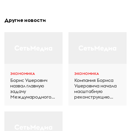
Другие новости
ЭКОНОМИКА
ЭКОНОМИКА
Борис Ушерович
Компания Бориса
назвал главную
Ушеровича начала
задачу
масштабную
Международного
реконструкцию
железнодорожного
электродепо
салона техники и
«Дачное» в
технологий ЭКСПО
Петербурге