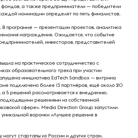
х фондов, а также предприниматели — победители
 каждой номинации определят по пять финалистов.
. В программе — презентации проектов, аналитика
еремония награждения. Ожидается, что событие
предпринимателей, инвесторов, представителей
 вышла на практическое сотрудничество с
мках образовательного трека при участии
апущена инициатива EdTech Sandbox — витрина
орме подключено более 13 партнёров, ещё около 20
, а 5 решений рассматривается к внедрению.
с подходящими решениями из собственной
овской сфере». Media Direction Group запустили
й уникальной воронки «Лучшее решение в
 могут стартапы из России и других стран.