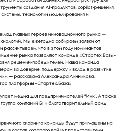
лекта и обработки данных: инфраструктуру для
трументы создания AI-продуктов, copilot-решения,
 системы, технологии моделирования и
вклад главных героев инновационного рынка —
хнологий. Мы ежегодно собираем заявки от
и рассчитываем, что в этом году номинантов
 видение рынка позволяют команде «Стартех.Базы»
уровня решений-победителей. Наша команда
ерам за доверие, поддержку и вклад в развитие
ии», — рассказала Александра Линникова,
тор платформы «Стартех.База».
пает медиа для предпринимателей “Инк”. А также
руппа компаний Б1 и благотворительный фонд
ервичного скоринга команды будут приглашены на
ри, в состав которого войдут представители