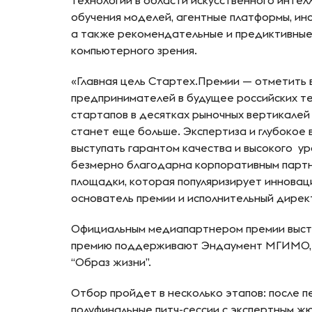
технологии в области искусственного интел
обучения моделей, агентные платформы, инс
а также рекомендательные и предиктивные
компьютерного зрения.
«Главная цель Стартех.Премии — отметить 
предпринимателей в будущее российских те
стартапов в десятках рыночных вертикалей 
станет еще больше. Экспертиза и глубокое
выступать гарантом качества и высокого 
безмерно благодарна корпоративным партн
площадки, которая популяризирует инновац
основатель премии и исполнительный дирек
Официальным медиапартнером премии высту
премию поддерживают Эндаумент МГИМО, г
“Образ жизни”.
Отбор пройдет в несколько этапов: после п
полуфинальные питч-сессии с экспертным жю