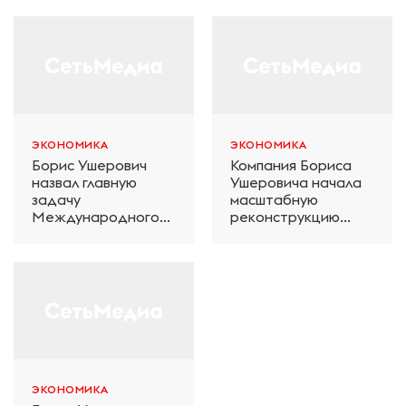
ЭКОНОМИКА
ЭКОНОМИКА
Борис Ушерович
Компания Бориса
назвал главную
Ушеровича начала
задачу
масштабную
Международного
реконструкцию
железнодорожного
электродепо
салона техники и
«Дачное» в
технологий ЭКСПО
Петербурге
ЭКОНОМИКА