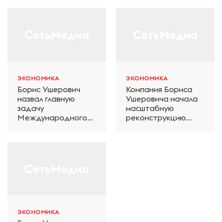
ЭКОНОМИКА
ЭКОНОМИКА
Борис Ушерович
Компания Бориса
назвал главную
Ушеровича начала
задачу
масштабную
Международного
реконструкцию
железнодорожного
электродепо
салона техники и
«Дачное» в
технологий ЭКСПО
Петербурге
ЭКОНОМИКА