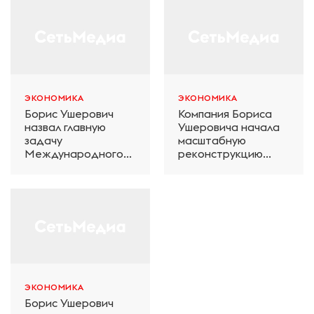
ЭКОНОМИКА
ЭКОНОМИКА
Борис Ушерович
Компания Бориса
назвал главную
Ушеровича начала
задачу
масштабную
Международного
реконструкцию
железнодорожного
электродепо
салона техники и
«Дачное» в
технологий ЭКСПО
Петербурге
ЭКОНОМИКА
Борис Ушерович