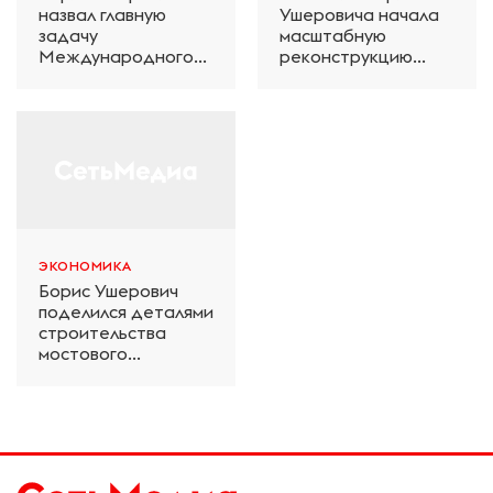
назвал главную
Ушеровича начала
задачу
масштабную
Международного
реконструкцию
железнодорожного
электродепо
салона техники и
«Дачное» в
технологий ЭКСПО
Петербурге
ЭКОНОМИКА
Борис Ушерович
поделился деталями
строительства
мостового
перехода на
Забайкальской
железной дороге