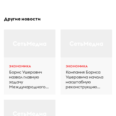
Другие новости
ЭКОНОМИКА
ЭКОНОМИКА
Борис Ушерович
Компания Бориса
назвал главную
Ушеровича начала
задачу
масштабную
Международного
реконструкцию
железнодорожного
электродепо
салона техники и
«Дачное» в
технологий ЭКСПО
Петербурге