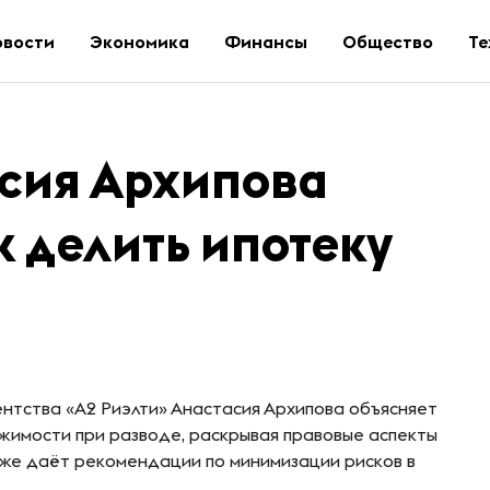
овости
Экономика
Финансы
Общество
Те
асия Архипова
к делить ипотеку
нтства «А2 Риэлти» Анастасия Архипова объясняет
жимости при разводе, раскрывая правовые аспекты
акже даёт рекомендации по минимизации рисков в