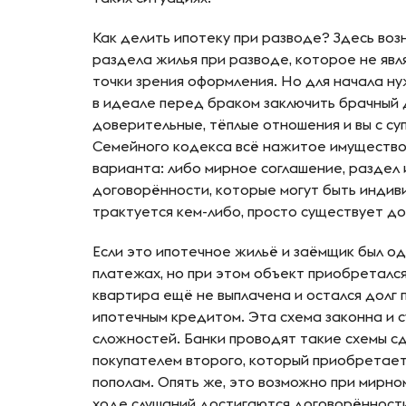
Как делить ипотеку при разводе? Здесь воз
раздела жилья при разводе, которое не явля
точки зрения оформления. Но для начала ну
в идеале перед браком заключить брачный д
доверительные, тёплые отношения и вы с суп
Семейного кодекса всё нажитое имущество 
варианта: либо мирное соглашение, раздел 
договорённости, которые могут быть индиви
трактуется кем-либо, просто существует д
Если это ипотечное жильё и заёмщик был оди
платежах, но при этом объект приобретался 
квартира ещё не выплачена и остался долг
ипотечным кредитом. Эта схема законна и с
сложностей. Банки проводят такие схемы сд
покупателем второго, который приобретает
пополам. Опять же, это возможно при мирном
ходе слушаний достигаются договорённости