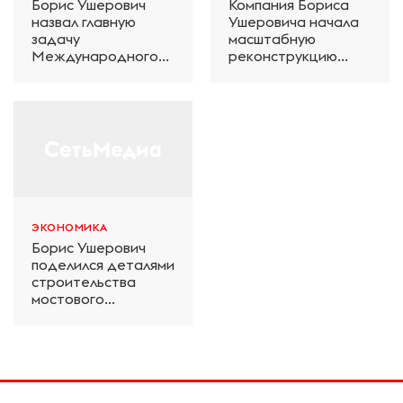
Борис Ушерович
Компания Бориса
назвал главную
Ушеровича начала
задачу
масштабную
Международного
реконструкцию
железнодорожного
электродепо
салона техники и
«Дачное» в
технологий ЭКСПО
Петербурге
ЭКОНОМИКА
Борис Ушерович
поделился деталями
строительства
мостового
перехода на
Забайкальской
железной дороге