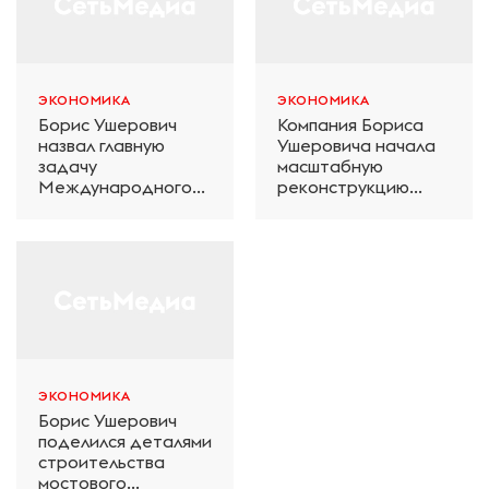
ЭКОНОМИКА
ЭКОНОМИКА
Борис Ушерович
Компания Бориса
назвал главную
Ушеровича начала
задачу
масштабную
Международного
реконструкцию
железнодорожного
электродепо
салона техники и
«Дачное» в
технологий ЭКСПО
Петербурге
ЭКОНОМИКА
Борис Ушерович
поделился деталями
строительства
мостового