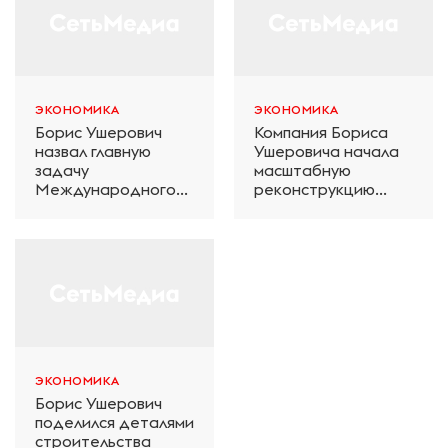
ЭКОНОМИКА
ЭКОНОМИКА
Борис Ушерович
Компания Бориса
назвал главную
Ушеровича начала
задачу
масштабную
Международного
реконструкцию
железнодорожного
электродепо
салона техники и
«Дачное» в
технологий ЭКСПО
Петербурге
ЭКОНОМИКА
Борис Ушерович
поделился деталями
строительства