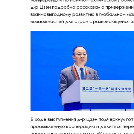
д-р Цзэн подробно рассказал о приверженн
взаимовыгодному развитию в глобальном ма
возможностей для стран с развивающейся э
В ходе выступления д-р Цзэн подчеркнул го
промышленную кооперацию и делиться пере
энергетического перехода. «У нас есть мно