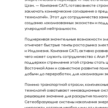
Цзэн. — Компания CATL готова вместе строи
заключать коммерческие соглашения о пред
технологий». Этот дух сотрудничества зани
созданию локализованных экосистем и подд
углеродной нейтральности.
Подчеркивая значительные возможности эл
отмечает быстрые темпы роста рынка элект
и Индонезия. Компания CATL активно разви
чего может служить сотрудничество с Arun P
поддержки стремления этой страны стать 
Восточной Азии и совместное развитие пол
добычи до переработки, для локализации 
Помимо транспортной отрасли, комплексные
технологий охватывают инновационные сис
решающее значение для раскрытия полного 
Cетеобразующие системы накопления энерг
микросети, которые необходимы отдаленны