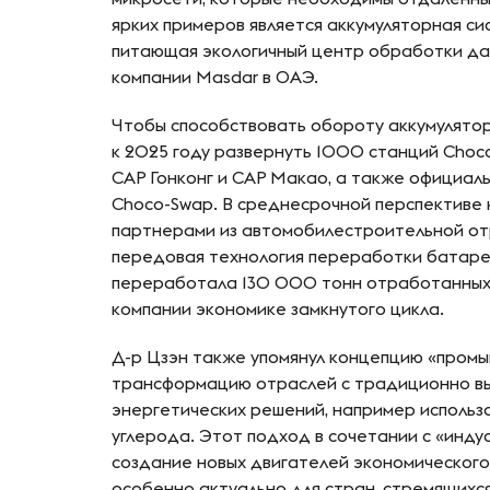
ярких примеров является аккумуляторная си
питающая экологичный центр обработки да
компании Masdar в ОАЭ.
Чтобы способствовать обороту аккумулятор
к 2025 году развернуть 1000 станций Choc
САР Гонконг и САР Макао, а также официаль
Choco-Swap. В среднесрочной перспективе 
партнерами из автомобилестроительной отр
передовая технология переработки батарей
переработала 130 000 тонн отработанных
компании экономике замкнутого цикла.
Д-р Цзэн также упомянул концепцию «промы
трансформацию отраслей с традиционно вы
энергетических решений, например использ
углерода. Этот подход в сочетании с «инд
создание новых двигателей экономического
особенно актуально для стран, стремящихс