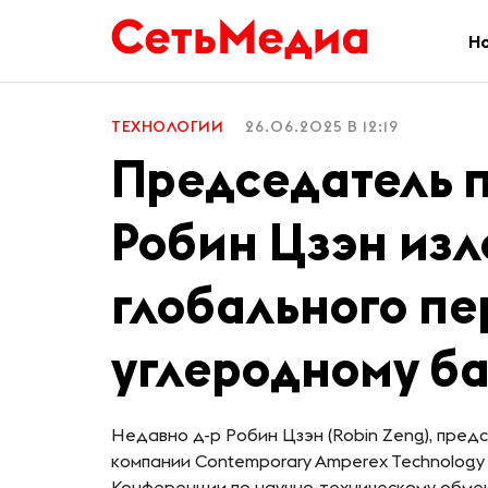
Н
ТЕХНОЛОГИИ
26.06.2025 В 12:19
Председатель 
Робин Цзэн из
глобального пе
углеродному 
Недавно д-р Робин Цзэн (Robin Zeng), пре
компании Contemporary Amperex Technology Co
Конференции по научно-техническому обмену