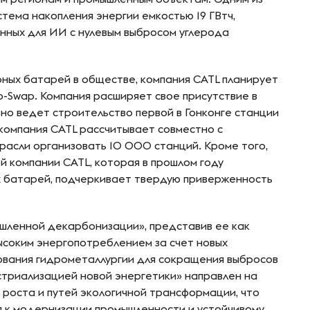
стема накопления энергии емкостью 19 ГВтч,
нных для ИИ с нулевым выбросом углерода
ных батарей в обществе, компания CATL планирует
o-Swap. Компания расширяет свое присутствие в
но ведет строительство первой в Гонконге станции
компания CATL рассчитывает совместно с
асли организовать 10 000 станций. Кроме того,
 компании CATL, которая в прошлом году
 батарей, подчеркивает твердую приверженность
шленной декарбонизации», представив ее как
соким энергопотреблением за счет новых
ования гидрометаллургии для сокращения выбросов
устриализацией новой энергетики» направлен на
 роста и путей экологичной трансформации, что
я к модернизации промышленности и устойчивому