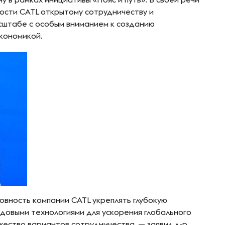
ости CATL открытому сотрудничеству и
сштабе с особым вниманием к созданию
кономикой.
товность компании CATL укреплять глубокую
довыми технологиями для ускорения глобального
жество вариантов сотрудничества, — заявил д-р