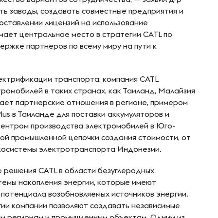
ть заводы, создавать совместные предприятия и
оставлении лицензий на использование
мает центральное место в стратегии CATL по
ержке партнеров по всему миру на пути к
ектрификации транспорта, компания CATL
ромобилей в таких странах, как Таиланд, Малайзия
вает партнерские отношения в регионе, примером
lus в Таиланде для поставки аккумуляторов и
центром производства электромобилей в Юго-
ной промышленной цепочки создания стоимости, от
экосистемы электротранспорта Индонезии.
 решения CATL в области безуглеродных
темы накопления энергии, которые имеют
потенциала возобновляемых источников энергии.
ии компании позволяют создавать независимые
м регионам и промышленным объектам. Одним из