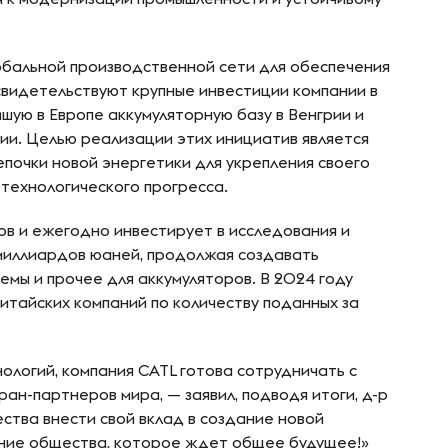
обальной производственной сети для обеспечения
 свидетельствуют крупные инвестиции компании в
шую в Европе аккумуляторную базу в Венгрии и
ании. Целью реализации этих инициатив является
епочки новой энергетики для укрепления своего
 технологического прогресса.
в и ежегодно инвестирует в исследования и
миллиардов юаней, продолжая создавать
мы и прочее для аккумуляторов. В 2024 году
итайских компаний по количеству поданных за
ологий, компания CATL готова сотрудничать с
ан-партнеров мира, — заявил, подводя итоги, д-р
ства внести свой вклад в создание новой
ение общества, которое ждет общее будущее!»