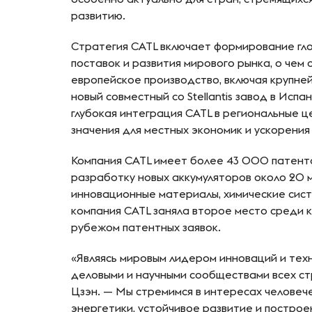
развитию.
Стратегия CATL включает формирование гл
поставок и развития мирового рынка, о чем
европейское производство, включая крупней
новый совместный со Stellantis завод в Исп
глубокая интеграция CATL в региональные ц
значения для местных экономик и ускорения
Компания CATL имеет более 43 000 патенто
разработку новых аккумуляторов около 20 
инновационные материалы, химические систе
компания CATL заняла второе место среди к
рубежом патентных заявок.
«Являясь мировым лидером инноваций и техн
деловыми и научными сообществами всех стр
Цзэн. — Мы стремимся в интересах человече
энергетики, устойчивое развитие и постро