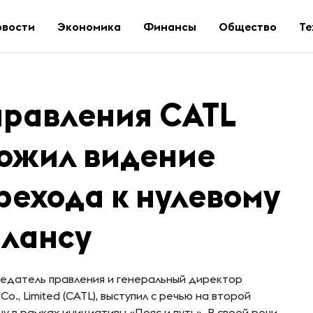
овости
Экономика
Финансы
Общество
Те
правления CATL
ложил видение
рехода к нулевому
балансу
дседатель правления и генеральный директор
., Limited (CATL), выступил с речью на второй
 в рамках инициативы «Пояс и путь». В своей речи