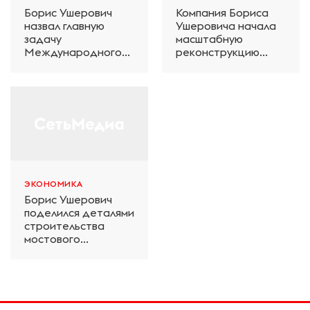
Борис Ушерович
Компания Бориса
назвал главную
Ушеровича начала
задачу
масштабную
Международного
реконструкцию
железнодорожного
электродепо
салона техники и
«Дачное» в
технологий ЭКСПО
Петербурге
ЭКОНОМИКА
Борис Ушерович
поделился деталями
строительства
мостового
перехода на
Забайкальской
железной дороге