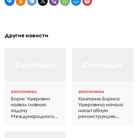
Другие новости
ЭКОНОМИКА
ЭКОНОМИКА
Борис Ушерович
Компания Бориса
назвал главную
Ушеровича начала
задачу
масштабную
Международного
реконструкцию
железнодорожного
электродепо
салона техники и
«Дачное» в
технологий ЭКСПО
Петербурге