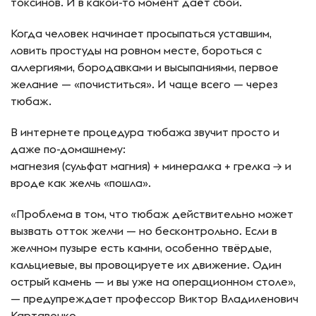
токсинов. И в какой-то момент даёт сбой.
Когда человек начинает просыпаться уставшим,
ловить простуды на ровном месте, бороться с
аллергиями, бородавками и высыпаниями, первое
желание — «почиститься». И чаще всего — через
тюбаж.
В интернете процедура тюбажа звучит просто и
даже по-домашнему:
магнезия (сульфат магния) + минералка + грелка → и
вроде как желчь «пошла».
«Проблема в том, что тюбаж действительно может
вызвать отток желчи — но бесконтрольно. Если в
желчном пузыре есть камни, особенно твёрдые,
кальциевые, вы провоцируете их движение. Один
острый камень — и вы уже на операционном столе»,
— предупреждает профессор Виктор Владиленович
Картавенко.