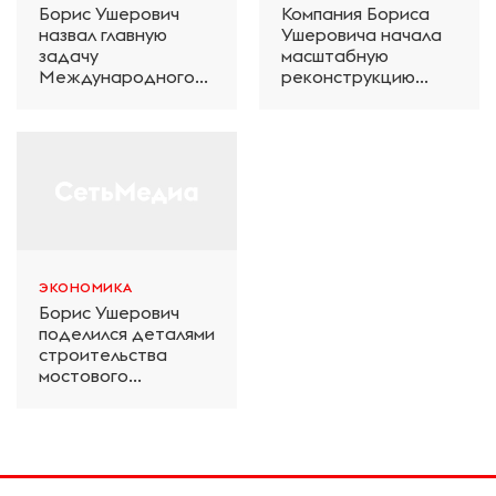
Борис Ушерович
Компания Бориса
назвал главную
Ушеровича начала
задачу
масштабную
Международного
реконструкцию
железнодорожного
электродепо
салона техники и
«Дачное» в
технологий ЭКСПО
Петербурге
ЭКОНОМИКА
Борис Ушерович
поделился деталями
строительства
мостового
перехода на
Забайкальской
железной дороге