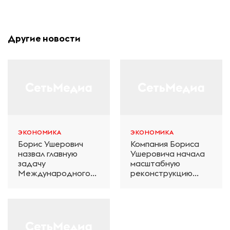
Другие новости
ЭКОНОМИКА
ЭКОНОМИКА
Борис Ушерович
Компания Бориса
назвал главную
Ушеровича начала
задачу
масштабную
Международного
реконструкцию
железнодорожного
электродепо
салона техники и
«Дачное» в
технологий ЭКСПО
Петербурге