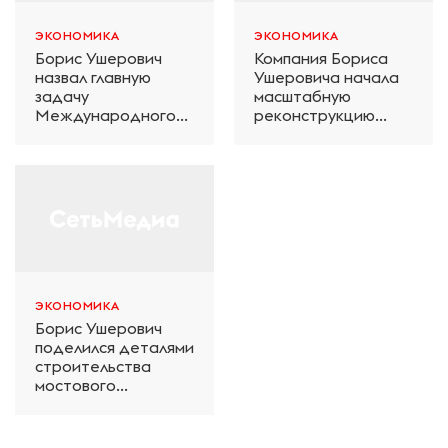
ЭКОНОМИКА
ЭКОНОМИКА
Борис Ушерович
Компания Бориса
назвал главную
Ушеровича начала
задачу
масштабную
Международного
реконструкцию
железнодорожного
электродепо
салона техники и
«Дачное» в
технологий ЭКСПО
Петербурге
ЭКОНОМИКА
Борис Ушерович
поделился деталями
строительства
мостового
перехода на
Забайкальской
железной дороге