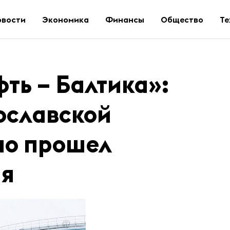
овости
Экономика
Финансы
Общество
Те
ть – Балтика»:
ославской
но прошел
ия