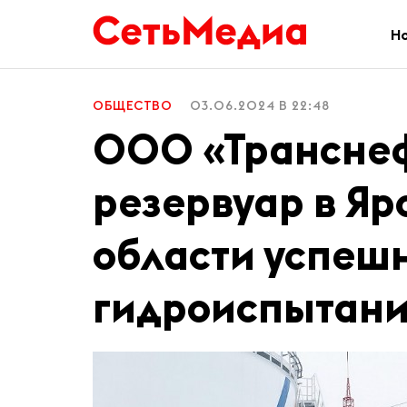
Н
ОБЩЕСТВО
03.06.2024 В 22:48
ООО «Транснеф
резервуар в Яр
области успеш
гидроиспытан