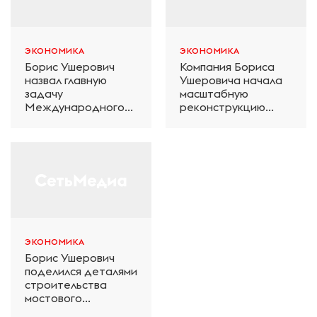
ЭКОНОМИКА
ЭКОНОМИКА
Борис Ушерович
Компания Бориса
назвал главную
Ушеровича начала
задачу
масштабную
Международного
реконструкцию
железнодорожного
электродепо
салона техники и
«Дачное» в
технологий ЭКСПО
Петербурге
ЭКОНОМИКА
Борис Ушерович
поделился деталями
строительства
мостового
перехода на