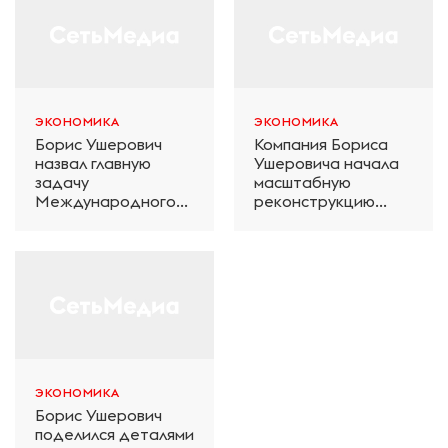
ЭКОНОМИКА
ЭКОНОМИКА
Борис Ушерович
Компания Бориса
назвал главную
Ушеровича начала
задачу
масштабную
Международного
реконструкцию
железнодорожного
электродепо
салона техники и
«Дачное» в
технологий ЭКСПО
Петербурге
ЭКОНОМИКА
Борис Ушерович
поделился деталями