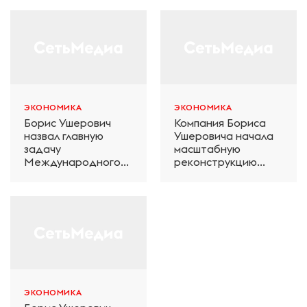
ЭКОНОМИКА
ЭКОНОМИКА
Борис Ушерович
Компания Бориса
назвал главную
Ушеровича начала
задачу
масштабную
Международного
реконструкцию
железнодорожного
электродепо
салона техники и
«Дачное» в
технологий ЭКСПО
Петербурге
ЭКОНОМИКА