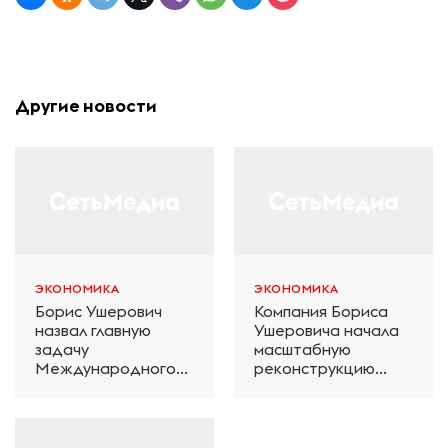
Другие новости
ЭКОНОМИКА
ЭКОНОМИКА
Борис Ушерович
Компания Бориса
назвал главную
Ушеровича начала
задачу
масштабную
Международного
реконструкцию
железнодорожного
электродепо
салона техники и
«Дачное» в
технологий ЭКСПО
Петербурге