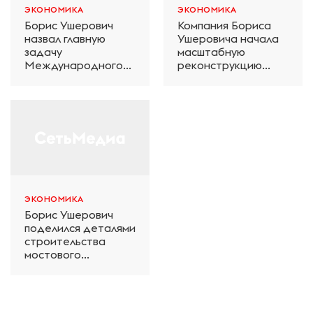
ЭКОНОМИКА
ЭКОНОМИКА
Борис Ушерович
Компания Бориса
назвал главную
Ушеровича начала
задачу
масштабную
Международного
реконструкцию
железнодорожного
электродепо
салона техники и
«Дачное» в
технологий ЭКСПО
Петербурге
ЭКОНОМИКА
Борис Ушерович
поделился деталями
строительства
мостового
перехода на
Забайкальской
железной дороге