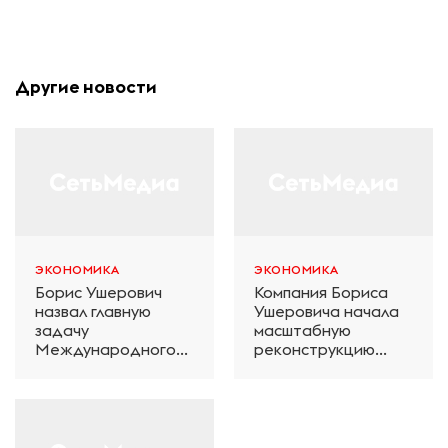
Другие новости
ЭКОНОМИКА
ЭКОНОМИКА
Борис Ушерович
Компания Бориса
назвал главную
Ушеровича начала
задачу
масштабную
Международного
реконструкцию
железнодорожного
электродепо
салона техники и
«Дачное» в
технологий ЭКСПО
Петербурге