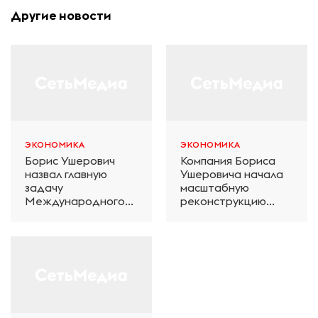
Другие новости
ЭКОНОМИКА
ЭКОНОМИКА
Борис Ушерович
Компания Бориса
назвал главную
Ушеровича начала
задачу
масштабную
Международного
реконструкцию
железнодорожного
электродепо
салона техники и
«Дачное» в
технологий ЭКСПО
Петербурге