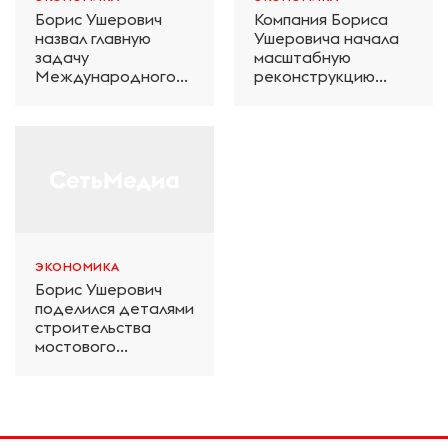
Борис Ушерович
Компания Бориса
назвал главную
Ушеровича начала
задачу
масштабную
Международного
реконструкцию
железнодорожного
электродепо
салона техники и
«Дачное» в
технологий ЭКСПО
Петербурге
ЭКОНОМИКА
Борис Ушерович
поделился деталями
строительства
мостового
перехода на
Забайкальской
железной дороге