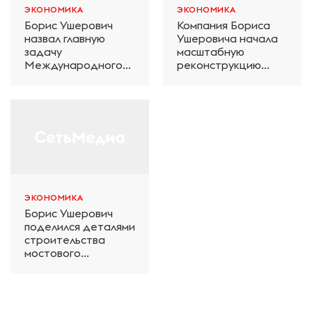
ЭКОНОМИКА
ЭКОНОМИКА
Борис Ушерович
Компания Бориса
назвал главную
Ушеровича начала
задачу
масштабную
Международного
реконструкцию
железнодорожного
электродепо
салона техники и
«Дачное» в
технологий ЭКСПО
Петербурге
ЭКОНОМИКА
Борис Ушерович
поделился деталями
строительства
мостового
перехода на
Забайкальской
железной дороге