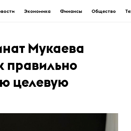
овости
Экономика
Финансы
Общество
Те
инат Мукаева
к правильно
ою целевую