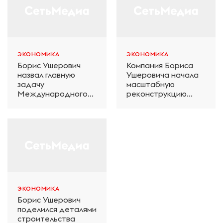
ЭКОНОМИКА
ЭКОНОМИКА
Борис Ушерович
Компания Бориса
назвал главную
Ушеровича начала
задачу
масштабную
Международного
реконструкцию
железнодорожного
электродепо
салона техники и
«Дачное» в
технологий ЭКСПО
Петербурге
ЭКОНОМИКА
Борис Ушерович
поделился деталями
строительства