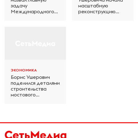
задачу
масштабную
Международного
реконструкцию
железнодорожного
электродепо
салона техники и
«Дачное» в
технологий ЭКСПО
Петербурге
ЭКОНОМИКА
Борис Ушерович
поделился деталями
строительства
мостового
перехода на
Забайкальской
железной дороге