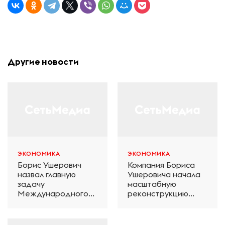
Другие новости
ЭКОНОМИКА
ЭКОНОМИКА
Борис Ушерович
Компания Бориса
назвал главную
Ушеровича начала
задачу
масштабную
Международного
реконструкцию
железнодорожного
электродепо
салона техники и
«Дачное» в
технологий ЭКСПО
Петербурге