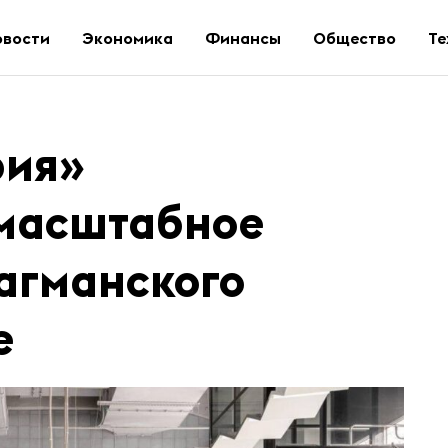
овости
Экономика
Финансы
Общество
Те
рия»
масштабное
агманского
е