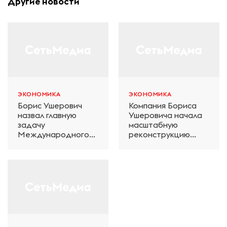
Другие новости
ЭКОНОМИКА
ЭКОНОМИКА
Борис Ушерович
Компания Бориса
назвал главную
Ушеровича начала
задачу
масштабную
Международного
реконструкцию
железнодорожного
электродепо
салона техники и
«Дачное» в
технологий ЭКСПО
Петербурге