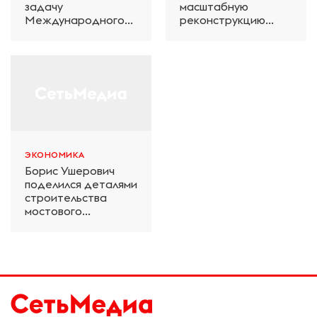
задачу
масштабную
Международного
реконструкцию
железнодорожного
электродепо
салона техники и
«Дачное» в
технологий ЭКСПО
Петербурге
ЭКОНОМИКА
Борис Ушерович
поделился деталями
строительства
мостового
перехода на
Забайкальской
железной дороге