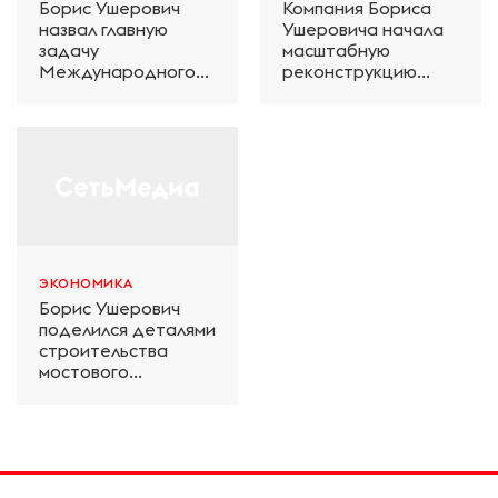
Борис Ушерович
Компания Бориса
назвал главную
Ушеровича начала
задачу
масштабную
Международного
реконструкцию
железнодорожного
электродепо
салона техники и
«Дачное» в
технологий ЭКСПО
Петербурге
ЭКОНОМИКА
Борис Ушерович
поделился деталями
строительства
мостового
перехода на
Забайкальской
железной дороге