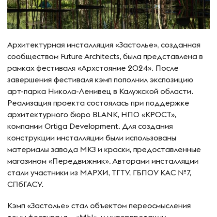
Архитектурная инсталляция «Застолье», созданная
сообществом Future Architects, была представлена в
рамках фестиваля «Архстояние 2024». После
завершения фестиваля кэмп пополнил экспозицию
арт-парка Никола-Ленивец в Калужской области.
Реализация проекта состоялась при поддержке
архитектурного бюро BLANK, НПО «КРОСТ»,
компании Ortiga Development. Для создания
конструкции инсталляции были использованы
материалы завода МКЗ и краски, предоставленные
магазином «Передвижник». Авторами инсталляции
стали участники из МАРХИ, ТГТУ, ГБПОУ КАС №7,
СПбГАСУ.
Кэмп «Застолье» стал объектом переосмысления
темы фестиваля – «МЫ», и интерпретации