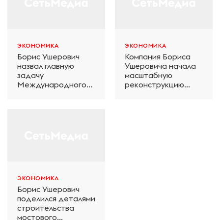
ЭКОНОМИКА
ЭКОНОМИКА
Борис Ушерович
Компания Бориса
назвал главную
Ушеровича начала
задачу
масштабную
Международного
реконструкцию
железнодорожного
электродепо
салона техники и
«Дачное» в
технологий ЭКСПО
Петербурге
ЭКОНОМИКА
Борис Ушерович
поделился деталями
строительства
мостового