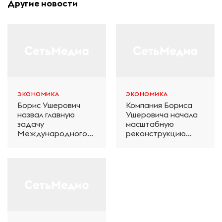
Другие новости
ЭКОНОМИКА
ЭКОНОМИКА
Борис Ушерович
Компания Бориса
назвал главную
Ушеровича начала
задачу
масштабную
Международного
реконструкцию
железнодорожного
электродепо
салона техники и
«Дачное» в
технологий ЭКСПО
Петербурге