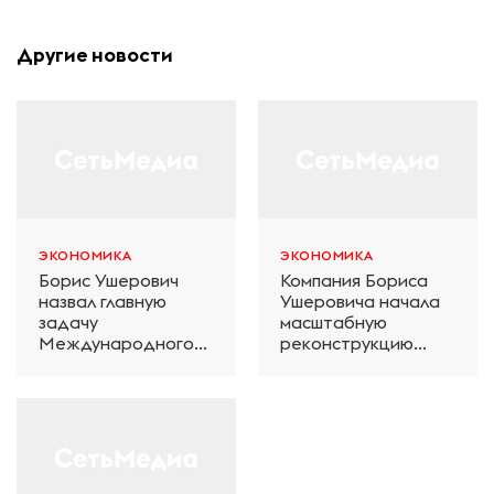
Другие новости
ЭКОНОМИКА
ЭКОНОМИКА
Борис Ушерович
Компания Бориса
назвал главную
Ушеровича начала
задачу
масштабную
Международного
реконструкцию
железнодорожного
электродепо
салона техники и
«Дачное» в
технологий ЭКСПО
Петербурге